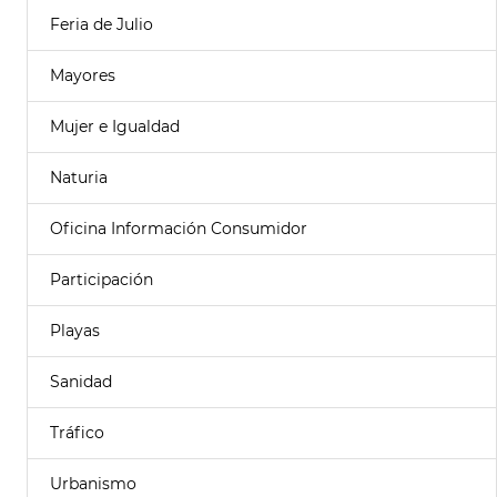
Feria de Julio
Mayores
Mujer e Igualdad
Naturia
Oficina Información Consumidor
Participación
Playas
Sanidad
Tráfico
Urbanismo