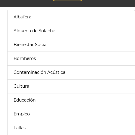
Albufera
Alquería de Solache
Bienestar Social
Bomberos
Contaminación Acústica
Cultura
Educación
Empleo
Fallas