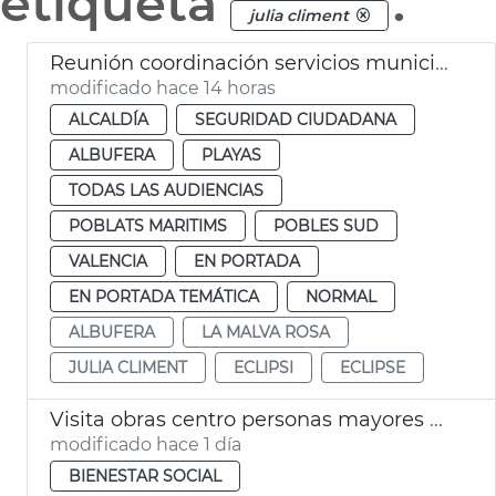
etiqueta
.
julia climent
Reunión coordinación servicios municipales eclipse València
modificado hace 14 horas
ALCALDÍA
SEGURIDAD CIUDADANA
ALBUFERA
PLAYAS
TODAS LAS AUDIENCIAS
POBLATS MARITIMS
POBLES SUD
VALENCIA
EN PORTADA
EN PORTADA TEMÁTICA
NORMAL
ALBUFERA
LA MALVA ROSA
JULIA CLIMENT
ECLIPSI
ECLIPSE
Visita obras centro personas mayores Sant Antoni València
modificado hace 1 día
BIENESTAR SOCIAL