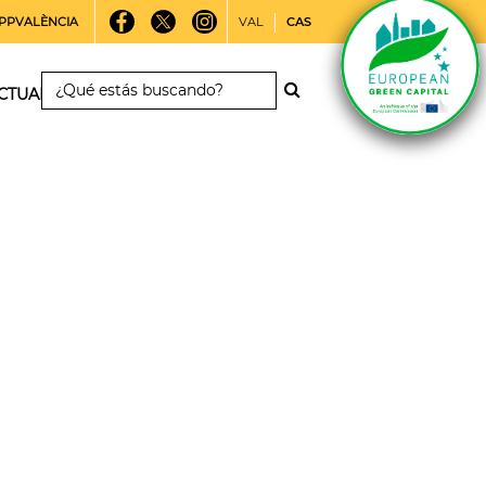
PPVALÈNCIA
VAL
CAS
CTUALIDAD