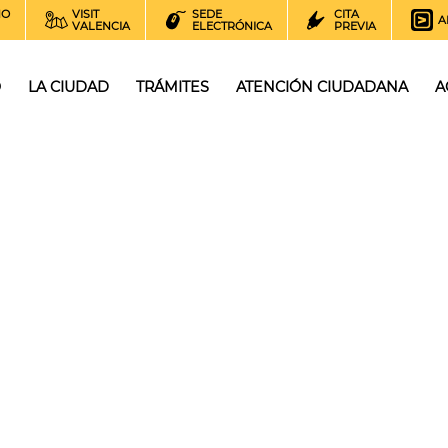
NO
VISIT
SEDE
CITA
A
VALENCIA
ELECTRÓNICA
PREVIA
O
LA CIUDAD
TRÁMITES
ATENCIÓN CIUDADANA
A