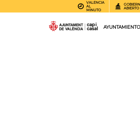
VALENCIA
GOBIER
AL
ABIERTO
MINUTO
AYUNTAMIENT