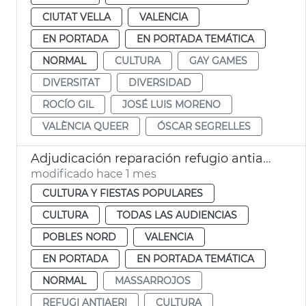
CIUTAT VELLA
VALENCIA
EN PORTADA
EN PORTADA TEMÁTICA
NORMAL
CULTURA
GAY GAMES
DIVERSITAT
DIVERSIDAD
ROCÍO GIL
JOSÉ LUIS MORENO
VALÈNCIA QUEER
ÓSCAR SEGRELLES
Adjudicación reparación refugio antiaéreo Massarrojos València
modificado hace 1 mes
CULTURA Y FIESTAS POPULARES
CULTURA
TODAS LAS AUDIENCIAS
POBLES NORD
VALENCIA
EN PORTADA
EN PORTADA TEMÁTICA
NORMAL
MASSARROJOS
REFUGI ANTIAERI
CULTURA