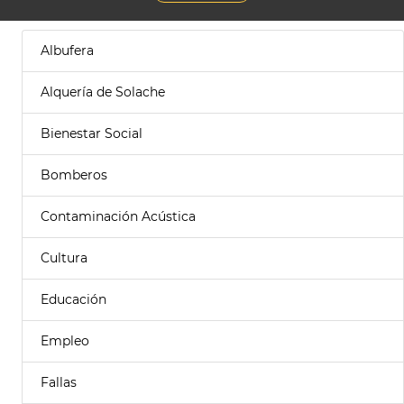
Albufera
Alquería de Solache
Bienestar Social
Bomberos
Contaminación Acústica
Cultura
Educación
Empleo
Fallas