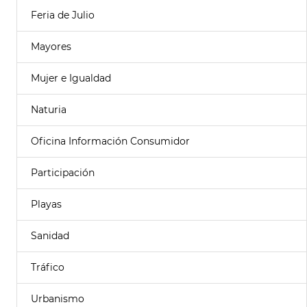
Feria de Julio
Mayores
Mujer e Igualdad
Naturia
Oficina Información Consumidor
Participación
Playas
Sanidad
Tráfico
Urbanismo