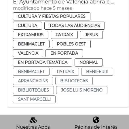
El Ayuntamiento de València abrirá cinco bibliotecas 24 horas durante las épocas de exámenes
modificado hace 5 meses
CULTURA Y FIESTAS POPULARES
CULTURA
TODAS LAS AUDIENCIAS
EXTRAMURS
PATRAIX
JESUS
BENIMACLET
POBLES OEST
VALENCIA
EN PORTADA
EN PORTADA TEMÁTICA
NORMAL
BENIMACLET
PATRAIX
BENIFERRI
ARRANCAPINS
BIBLIOTECAS
BIBLIOTEQUES
JOSÉ LUIS MORENO
SANT MARCELLI
Nuestras Apps
Páginas de Interés