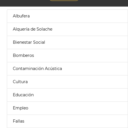
Albufera
Alquería de Solache
Bienestar Social
Bomberos
Contaminación Acústica
Cultura
Educación
Empleo
Fallas