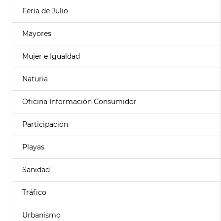
Feria de Julio
Mayores
Mujer e Igualdad
Naturia
Oficina Información Consumidor
Participación
Playas
Sanidad
Tráfico
Urbanismo