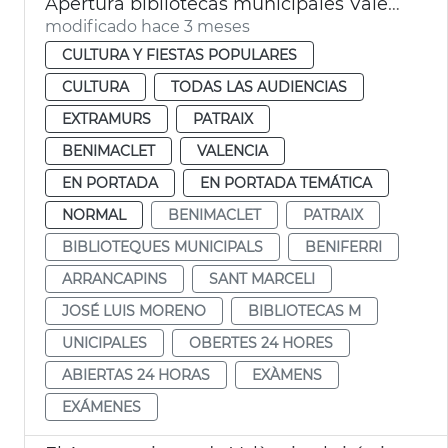
Apertura bibliotecas municipales València 24 horas por exámenes
modificado hace 3 meses
CULTURA Y FIESTAS POPULARES
CULTURA
TODAS LAS AUDIENCIAS
EXTRAMURS
PATRAIX
BENIMACLET
VALENCIA
EN PORTADA
EN PORTADA TEMÁTICA
NORMAL
BENIMACLET
PATRAIX
BIBLIOTEQUES MUNICIPALS
BENIFERRI
ARRANCAPINS
SANT MARCELI
JOSÉ LUIS MORENO
BIBLIOTECAS M
UNICIPALES
OBERTES 24 HORES
ABIERTAS 24 HORAS
EXÀMENS
EXÁMENES