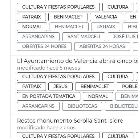
CULTURA Y FIESTAS POPULARES
CULTURA
PATRAIX
BENIMACLET
VALENCIA
EN
NORMAL
BENIMACLET
PATRAIX
BIB
ARRANCAPINS
SANT MARCELI
JOSÉ LUIS
OBERTES 24 HORES
ABIERTAS 24 HORAS
modificado hace 5 meses
CULTURA Y FIESTAS POPULARES
CULTURA
PATRAIX
JESUS
BENIMACLET
POBLE
EN PORTADA TEMÁTICA
NORMAL
BENIMA
ARRANCAPINS
BIBLIOTECAS
BIBLIOTEQU
Restos monumento Sorolla Sant Isidre
modificado hace 2 años
CULTURA Y FIESTAS POPULARES
CULTURA