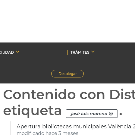
CIUDAD
TRÁMITES
Desplegar
Contenido con Dist
etiqueta
.
josé luis moreno
Apertura bibliotecas municipales València
modificado hace 3 meses