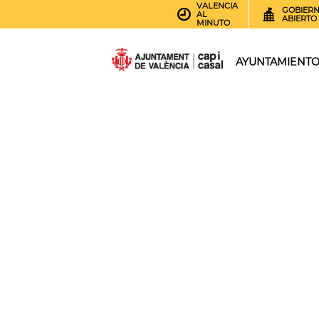
VALENCIA
GOBIER
AL
ABIERTO
MINUTO
AYUNTAMIENT