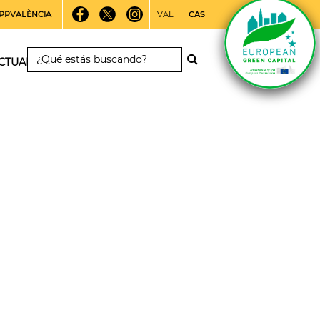
PPVALÈNCIA
VAL
CAS
CTUALIDAD