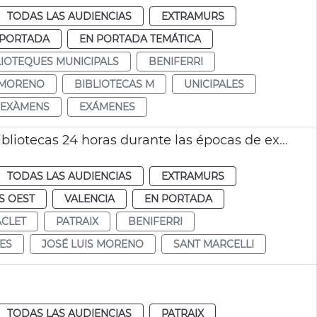
TODAS LAS AUDIENCIAS
EXTRAMURS
 PORTADA
EN PORTADA TEMÁTICA
LIOTEQUES MUNICIPALS
BENIFERRI
 MORENO
BIBLIOTECAS M
UNICIPALES
EXÀMENS
EXÁMENES
El Ayuntamiento de València abrirá cinco bibliotecas 24 horas durante las épocas de exámenes
TODAS LAS AUDIENCIAS
EXTRAMURS
S OEST
VALENCIA
EN PORTADA
CLET
PATRAIX
BENIFERRI
ES
JOSÉ LUIS MORENO
SANT MARCELLI
TODAS LAS AUDIENCIAS
PATRAIX