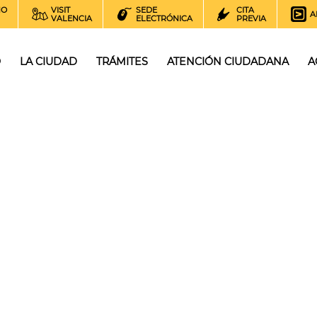
NO
VISIT
SEDE
CITA
A
VALENCIA
ELECTRÓNICA
PREVIA
O
LA CIUDAD
TRÁMITES
ATENCIÓN CIUDADANA
A