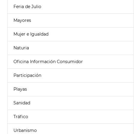
Feria de Julio
Mayores
Mujer e Igualdad
Naturia
Oficina Información Consumidor
Participación
Playas
Sanidad
Tráfico
Urbanismo