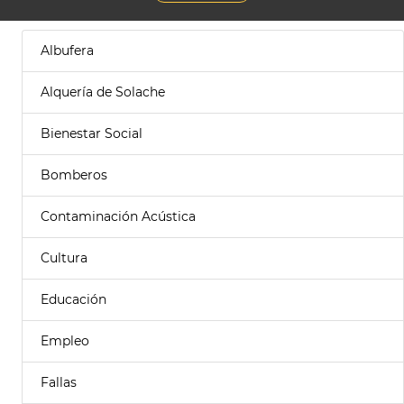
Albufera
Alquería de Solache
Bienestar Social
Bomberos
Contaminación Acústica
Cultura
Educación
Empleo
Fallas