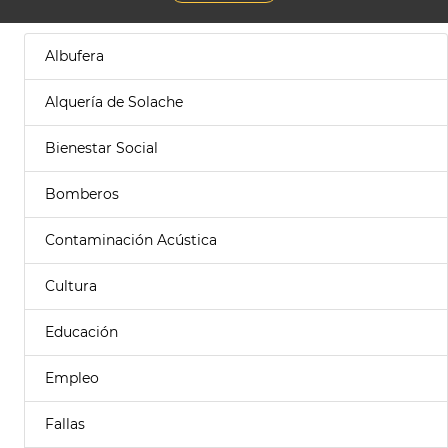
Albufera
Alquería de Solache
Bienestar Social
Bomberos
Contaminación Acústica
Cultura
Educación
Empleo
Fallas