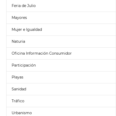
Feria de Julio
Mayores
Mujer e Igualdad
Naturia
Oficina Información Consumidor
Participación
Playas
Sanidad
Tráfico
Urbanismo