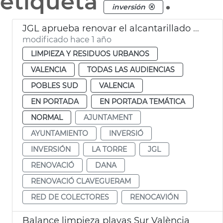
etiqueta
.
inversión
JGL aprueba renovar el alcantarillado de La Torre
modificado hace 1 año
LIMPIEZA Y RESIDUOS URBANOS
VALENCIA
TODAS LAS AUDIENCIAS
POBLES SUD
VALENCIA
EN PORTADA
EN PORTADA TEMÁTICA
NORMAL
AJUNTAMENT
AYUNTAMIENTO
INVERSIÓ
INVERSIÓN
LA TORRE
JGL
RENOVACIÓ
DANA
RENOVACIÓ CLAVEGUERAM
RED DE COLECTORES
RENOCAVIÓN
Balance limpieza playas Sur València