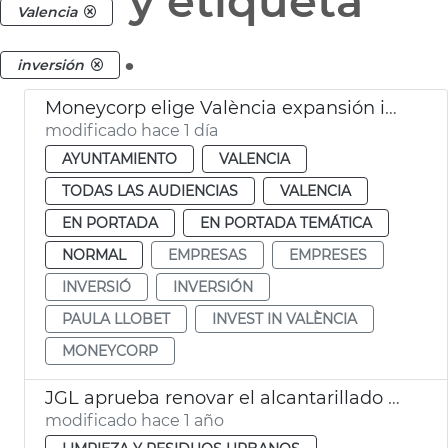
y etiqueta
Valencia
.
inversión
Moneycorp elige València expansión internacional
modificado hace 1 día
AYUNTAMIENTO
VALENCIA
TODAS LAS AUDIENCIAS
VALENCIA
EN PORTADA
EN PORTADA TEMÁTICA
NORMAL
EMPRESAS
EMPRESES
INVERSIÓ
INVERSIÓN
PAULA LLOBET
INVEST IN VALÈNCIA
MONEYCORP
JGL aprueba renovar el alcantarillado de La Torre
modificado hace 1 año