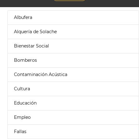
Albufera
Alquería de Solache
Bienestar Social
Bomberos
Contaminación Acústica
Cultura
Educación
Empleo
Fallas