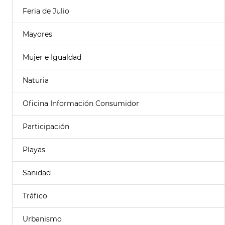
Feria de Julio
Mayores
Mujer e Igualdad
Naturia
Oficina Información Consumidor
Participación
Playas
Sanidad
Tráfico
Urbanismo