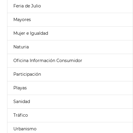
Feria de Julio
Mayores
Mujer e Igualdad
Naturia
Oficina Información Consumidor
Participación
Playas
Sanidad
Tráfico
Urbanismo