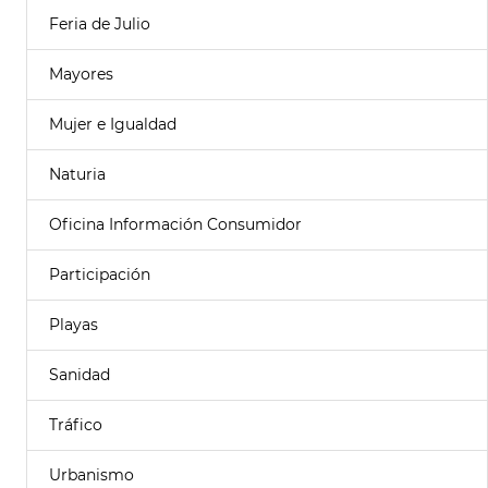
Feria de Julio
Mayores
Mujer e Igualdad
Naturia
Oficina Información Consumidor
Participación
Playas
Sanidad
Tráfico
Urbanismo