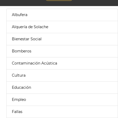
Albufera
Alquería de Solache
Bienestar Social
Bomberos
Contaminación Acústica
Cultura
Educación
Empleo
Fallas