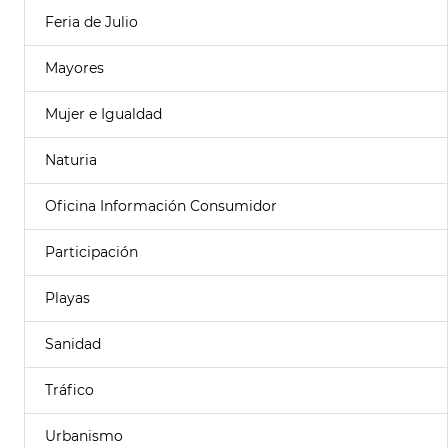
Feria de Julio
Mayores
Mujer e Igualdad
Naturia
Oficina Información Consumidor
Participación
Playas
Sanidad
Tráfico
Urbanismo