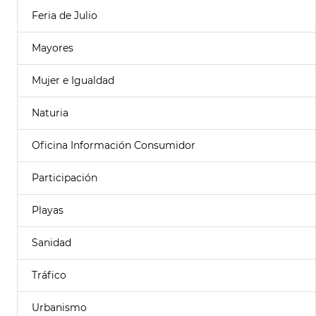
Feria de Julio
Mayores
Mujer e Igualdad
Naturia
Oficina Información Consumidor
Participación
Playas
Sanidad
Tráfico
Urbanismo