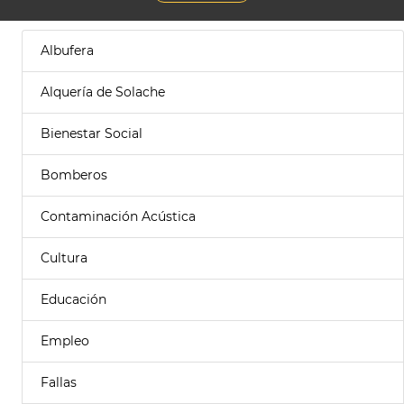
Albufera
Alquería de Solache
Bienestar Social
Bomberos
Contaminación Acústica
Cultura
Educación
Empleo
Fallas