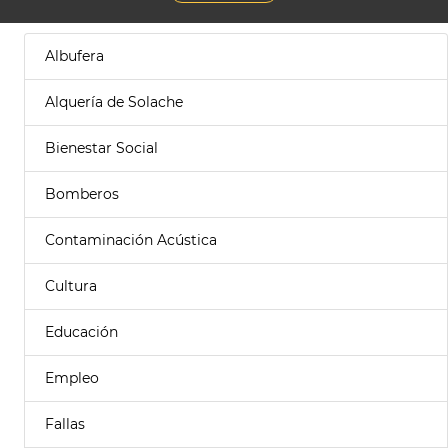
Albufera
Alquería de Solache
Bienestar Social
Bomberos
Contaminación Acústica
Cultura
Educación
Empleo
Fallas