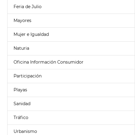
Feria de Julio
Mayores
Mujer e Igualdad
Naturia
Oficina Información Consumidor
Participación
Playas
Sanidad
Tráfico
Urbanismo