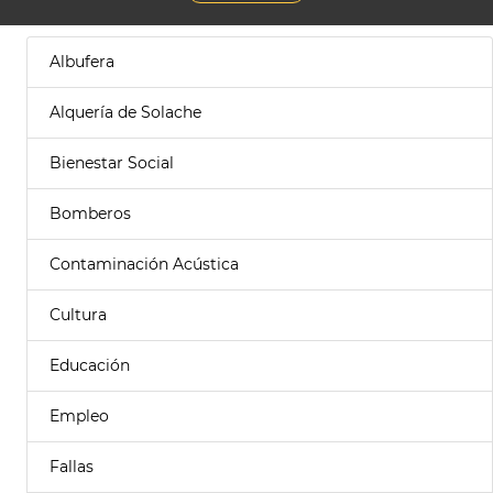
Albufera
Alquería de Solache
Bienestar Social
Bomberos
Contaminación Acústica
Cultura
Educación
Empleo
Fallas