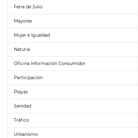
Feria de Julio
Mayores
Mujer e Igualdad
Naturia
Oficina Información Consumidor
Participación
Playas
Sanidad
Tráfico
Urbanismo