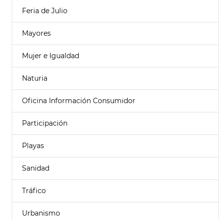
Feria de Julio
Mayores
Mujer e Igualdad
Naturia
Oficina Información Consumidor
Participación
Playas
Sanidad
Tráfico
Urbanismo