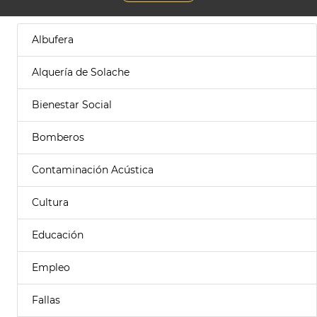
Albufera
Alquería de Solache
Bienestar Social
Bomberos
Contaminación Acústica
Cultura
Educación
Empleo
Fallas