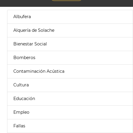
Albufera
Alquería de Solache
Bienestar Social
Bomberos
Contaminación Acústica
Cultura
Educación
Empleo
Fallas