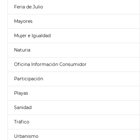
Feria de Julio
Mayores
Mujer e Igualdad
Naturia
Oficina Información Consumidor
Participación
Playas
Sanidad
Tráfico
Urbanismo