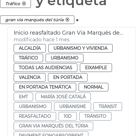
y etiqueta
Tráfico
.
gran via marqués del túria
Inicio reasfaltado Gran Via Marqués del Túria
modificado hace 1 mes
ALCALDÍA
URBANISMO Y VIVIENDA
TRÁFICO
URBANISMO
TODAS LAS AUDIENCIAS
EIXAMPLE
VALENCIA
EN PORTADA
EN PORTADA TEMÁTICA
NORMAL
EMT
MARÍA JOSÉ CATALÁ
URBANISMO
URBANISME
TRÀNSIT
REASFALTADO
10D
TRÁNSITO
GRAN VIA MARQUÉS DEL TÚRIA
PAVIMENT FONOABSORBENT