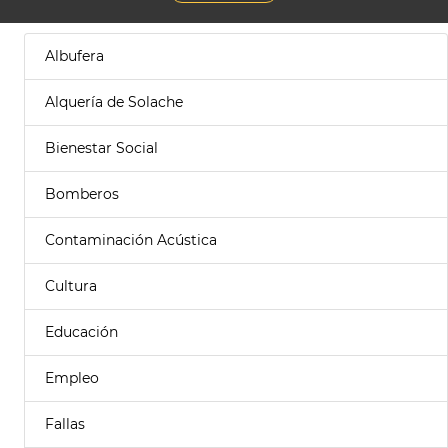
Albufera
Alquería de Solache
Bienestar Social
Bomberos
Contaminación Acústica
Cultura
Educación
Empleo
Fallas