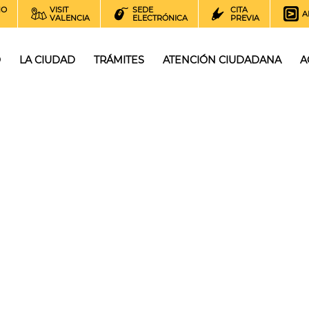
NO
VISIT
SEDE
CITA
A
VALENCIA
ELECTRÓNICA
PREVIA
O
LA CIUDAD
TRÁMITES
ATENCIÓN CIUDADANA
A