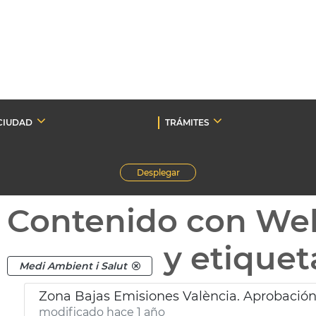
CIUDAD
TRÁMITES
Desplegar
Contenido con We
y etique
Medi Ambient i Salut
Zona Bajas Emisiones València. Aprobación
modificado hace 1 año