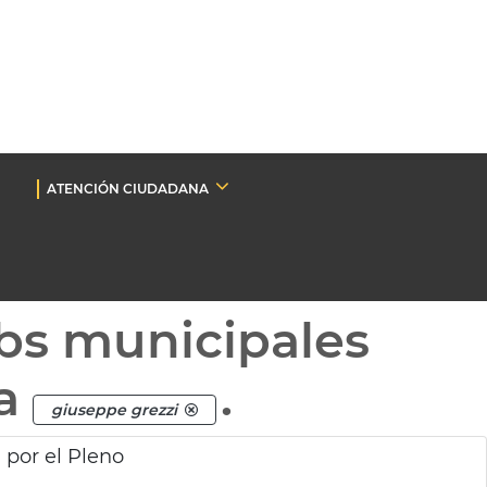
ATENCIÓN CIUDADANA
bs municipales
ta
.
giuseppe grezzi
 por el Pleno