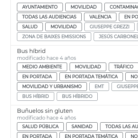
AYUNTAMIENTO
MOVILIDAD
CONTAMINAC
TODAS LAS AUDIENCIAS
VALENCIA
EN P
SALUD
MOVILIDAD
GIUSEPPE GREZZI
ZONA DE BAIXES EMISSIONS
JESÚS CARBONE
Bus híbrid
modificado hace 4 años
MEDIO AMBIENTE
MOVILIDAD
TRÁFICO
EN PORTADA
EN PORTADA TEMÁTICA
NO
MOVILIDAD Y URBANISMO
EMT
GIUSEPPE
BUS HÍBRID
BUS HÍBRIDO
Buñuelos sin gluten
modificado hace 4 años
SALUD PÚBLICA
SANIDAD
TODAS LAS AU
EN PORTADA
EN PORTADA TEMÁTICA
NO