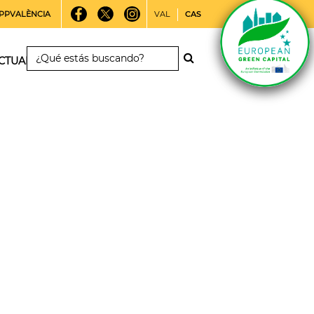
PPVALÈNCIA
VAL
CAS
CTUALIDAD