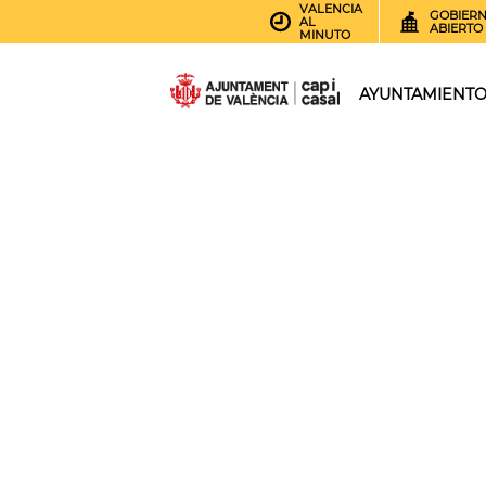
VALENCIA
GOBIER
AL
ABIERTO
MINUTO
AYUNTAMIENT