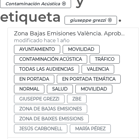
y
Contaminación Acústica
etiqueta
.
giuseppe grezzi
Zona Bajas Emisiones València. Aprobación por el Pleno
modificado hace 1 año
AYUNTAMIENTO
MOVILIDAD
CONTAMINACIÓN ACÚSTICA
TRÁFICO
TODAS LAS AUDIENCIAS
VALENCIA
EN PORTADA
EN PORTADA TEMÁTICA
NORMAL
SALUD
MOVILIDAD
GIUSEPPE GREZZI
ZBE
ZONA DE BAJAS EMISIONES
ZONA DE BAIXES EMISSIONS
JESÚS CARBONELL
MARÍA PÉREZ