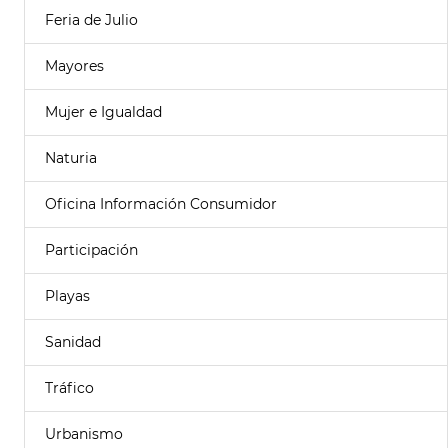
Feria de Julio
Mayores
Mujer e Igualdad
Naturia
Oficina Información Consumidor
Participación
Playas
Sanidad
Tráfico
Urbanismo