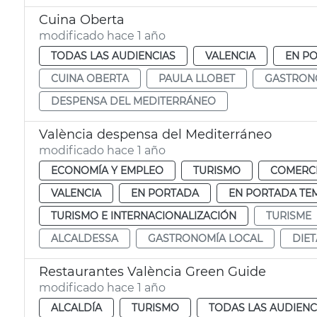
Cuina Oberta
modificado hace 1 año
TODAS LAS AUDIENCIAS
VALENCIA
EN P
CUINA OBERTA
PAULA LLOBET
GASTRON
DESPENSA DEL MEDITERRÁNEO
València despensa del Mediterráneo
modificado hace 1 año
ECONOMÍA Y EMPLEO
TURISMO
COMERC
VALENCIA
EN PORTADA
EN PORTADA TE
TURISMO E INTERNACIONALIZACIÓN
TURISME
ALCALDESSA
GASTRONOMÍA LOCAL
DIET
Restaurantes València Green Guide
modificado hace 1 año
ALCALDÍA
TURISMO
TODAS LAS AUDIENC