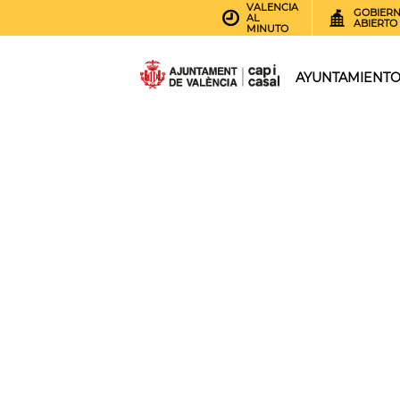
VALENCIA
GOBIER
AL
ABIERTO
MINUTO
AYUNTAMIENT