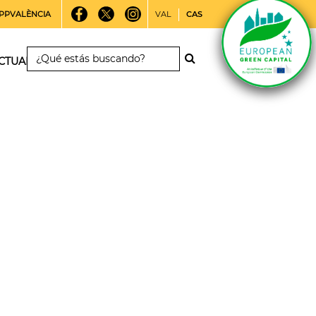
PPVALÈNCIA
VAL
CAS
CTUALIDAD