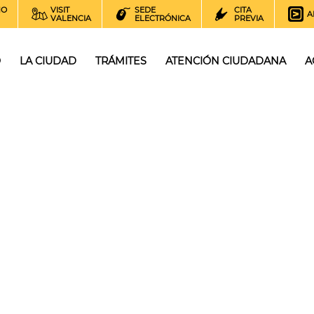
NO
VISIT
SEDE
CITA
A
VALENCIA
ELECTRÓNICA
PREVIA
O
LA CIUDAD
TRÁMITES
ATENCIÓN CIUDADANA
A