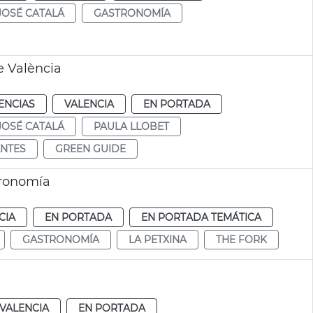
JOSÉ CATALÁ
GASTRONOMÍA
e València
ENCIAS
VALENCIA
EN PORTADA
JOSÉ CATALÁ
PAULA LLOBET
NTES
GREEN GUIDE
tronomía
CIA
EN PORTADA
EN PORTADA TEMÁTICA
GASTRONOMÍA
LA PETXINA
THE FORK
VALENCIA
EN PORTADA