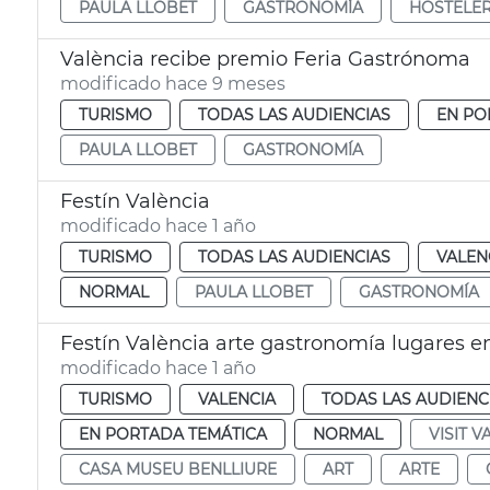
PAULA LLOBET
GASTRONOMÍA
HOSTELER
València recibe premio Feria Gastrónoma
modificado hace 9 meses
TURISMO
TODAS LAS AUDIENCIAS
EN PO
PAULA LLOBET
GASTRONOMÍA
Festín València
modificado hace 1 año
TURISMO
TODAS LAS AUDIENCIAS
VALEN
NORMAL
PAULA LLOBET
GASTRONOMÍA
Festín València arte gastronomía lugares 
modificado hace 1 año
TURISMO
VALENCIA
TODAS LAS AUDIENC
EN PORTADA TEMÁTICA
NORMAL
VISIT V
CASA MUSEU BENLLIURE
ART
ARTE