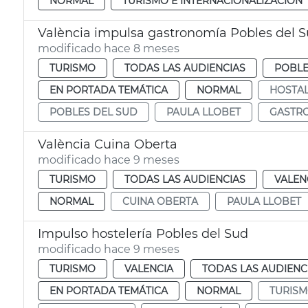
NORMAL
TURISMO E INTERNACIONALIZACIÓN
València impulsa gastronomía Pobles del 
modificado hace 8 meses
TURISMO
TODAS LAS AUDIENCIAS
POBLE
EN PORTADA TEMÁTICA
NORMAL
HOSTAL
POBLES DEL SUD
PAULA LLOBET
GASTR
València Cuina Oberta
modificado hace 9 meses
TURISMO
TODAS LAS AUDIENCIAS
VALEN
NORMAL
CUINA OBERTA
PAULA LLOBET
Impulso hostelería Pobles del Sud
modificado hace 9 meses
TURISMO
VALENCIA
TODAS LAS AUDIENC
EN PORTADA TEMÁTICA
NORMAL
TURIS