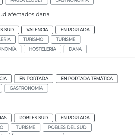
PAULA LLOBET
GASTRONOMÍA
Sud afectados dana
S SUD
VALENCIA
EN PORTADA
ERIA
TURISMO
TURISME
ONOMÍA
HOSTELERÍA
DANA
CIA
EN PORTADA
EN PORTADA TEMÁTICA
GASTRONOMÍA
IAS
POBLES SUD
EN PORTADA
MO
TURISME
POBLES DEL SUD