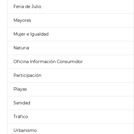
Feria de Julio
Mayores
Mujer e Igualdad
Naturia
Oficina Información Consumidor
Participación
Playas
Sanidad
Tráfico
Urbanismo