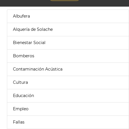
Albufera
Alquería de Solache
Bienestar Social
Bomberos
Contaminación Acústica
Cultura
Educación
Empleo
Fallas