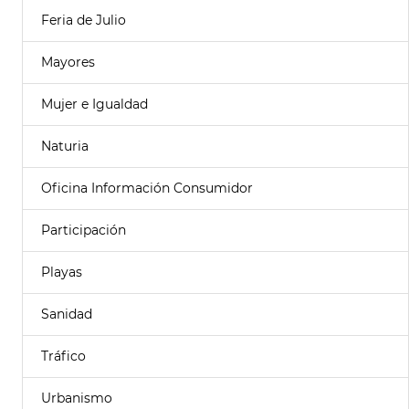
Feria de Julio
Mayores
Mujer e Igualdad
Naturia
Oficina Información Consumidor
Participación
Playas
Sanidad
Tráfico
Urbanismo