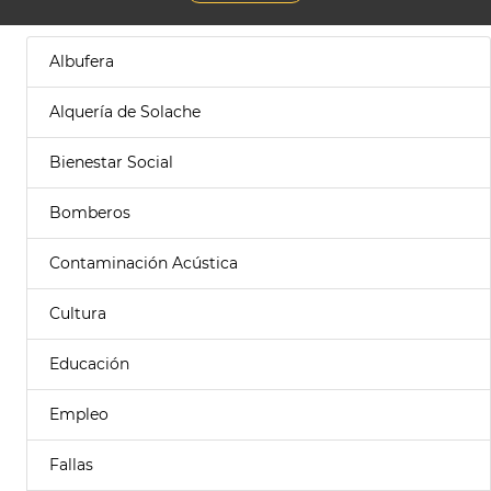
Albufera
Alquería de Solache
Bienestar Social
Bomberos
Contaminación Acústica
Cultura
Educación
Empleo
Fallas