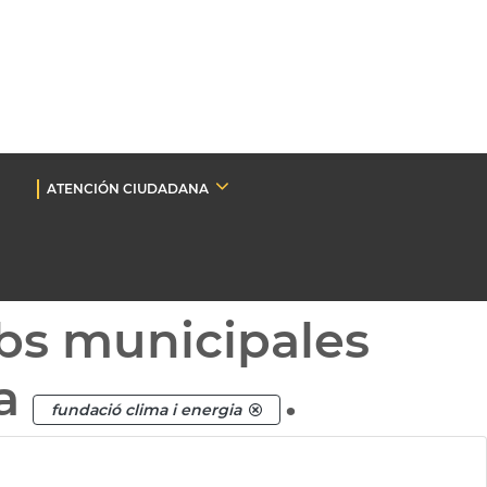
ATENCIÓN CIUDADANA
bs municipales
ta
.
fundació clima i energia