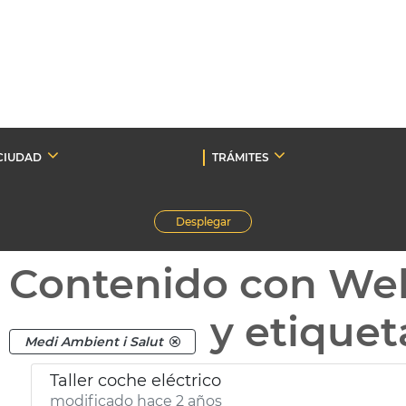
CIUDAD
TRÁMITES
Desplegar
Contenido con We
y etique
Medi Ambient i Salut
Taller coche eléctrico
modificado hace 2 años