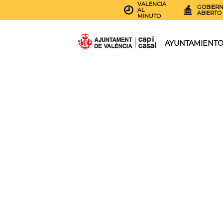
VALENCIA
GOBIER
AL
ABIERTO
MINUTO
AYUNTAMIENT