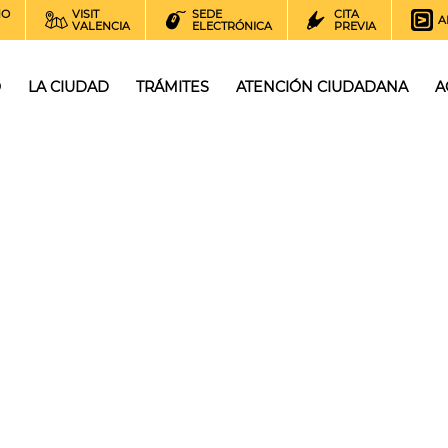
NO
VISIT
SEDE
CITA
A
VALENCIA
ELECTRÓNICA
PREVIA
O
LA CIUDAD
TRÁMITES
ATENCIÓN CIUDADANA
A