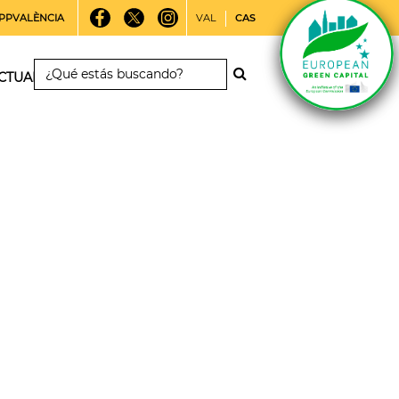
PPVALÈNCIA
VAL
CAS
CTUALIDAD