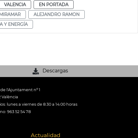
VALENCIA
EN PORTADA
 MIRAMAR
ALEJANDRO RAMON
A Y ENERGÍA
Descargas
 de l'Ajuntament nº 1
 València
os: lunes a viernes de 8:30 a 14:00 horas
ono: 963 52 54 78
Actualidad