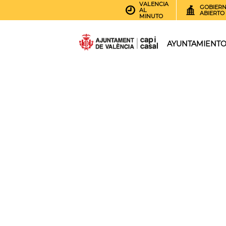
VALENCIA
GOBIER
AL
ABIERTO
MINUTO
AYUNTAMIENT