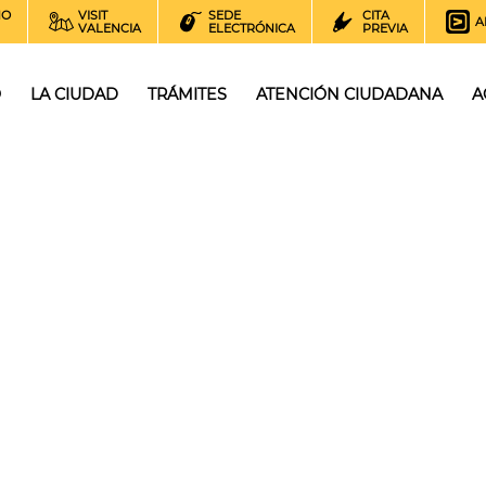
NO
VISIT
SEDE
CITA
A
VALENCIA
ELECTRÓNICA
PREVIA
O
LA CIUDAD
TRÁMITES
ATENCIÓN CIUDADANA
A