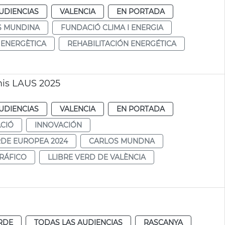
UDIENCIAS
VALENCIA
EN PORTADA
S MUNDINA
FUNDACIÓ CLIMA I ENERGIA
 ENERGÈTICA
REHABILITACIÓN ENERGÉTICA
emis LAUS 2025
UDIENCIAS
VALENCIA
EN PORTADA
CIÓ
INNOVACIÓN
RDE EUROPEA 2024
CARLOS MUNDNA
RÁFICO
LLIBRE VERD DE VALÈNCIA
RDE
TODAS LAS AUDIENCIAS
RASCANYA