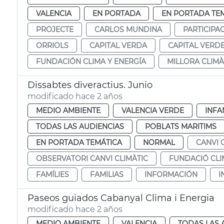
VALENCIA
EN PORTADA
EN PORTADA TE
PROJECTE
CARLOS MUNDINA
PARTICIPA
ORRIOLS
CAPITAL VERDA
CAPITAL VERD
FUNDACIÓN CLIMA Y ENERGÍA
MILLORA CLIMÀ
Dissabtes diveractius. Junio
modificado hace 2 años
MEDIO AMBIENTE
VALENCIA VERDE
INFA
TODAS LAS AUDIENCIAS
POBLATS MARITIMS
EN PORTADA TEMÁTICA
NORMAL
CANVI 
OBSERVATORI CANVI CLIMÀTIC
FUNDACIÓ CLI
FAMÍLIES
FAMILIAS
INFORMACIÓN
I
Paseos guiados Cabanyal Clima i Energia
modificado hace 2 años
MEDIO AMBIENTE
VALENCIA
TODAS LAS 