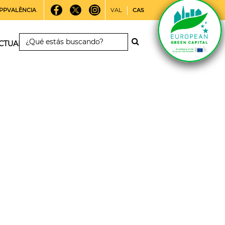
PPVALÈNCIA
VAL
CAS
CTUALIDAD