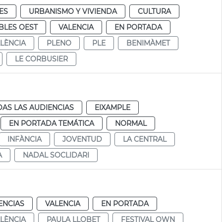
ES
URBANISMO Y VIVIENDA
CULTURA
BLES OEST
VALENCIA
EN PORTADA
ALÈNCIA
PLENO
PLE
BENIMÀMET
LE CORBUSIER
AS LAS AUDIENCIAS
EIXAMPLE
EN PORTADA TEMÁTICA
NORMAL
INFÀNCIA
JOVENTUD
LA CENTRAL
A
NADAL SOCLIDARI
ENCIAS
VALENCIA
EN PORTADA
ALÈNCIA
PAULA LLOBET
FESTIVAL OWN