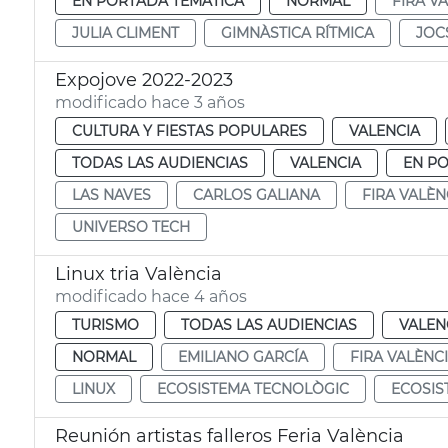
EN PORTADA TEMÁTICA
NORMAL
FIRA V
JULIA CLIMENT
GIMNÀSTICA RÍTMICA
JOC
Expojove 2022-2023
modificado hace 3 años
CULTURA Y FIESTAS POPULARES
VALENCIA
TODAS LAS AUDIENCIAS
VALENCIA
EN P
LAS NAVES
CARLOS GALIANA
FIRA VALÈN
UNIVERSO TECH
Linux tria València
modificado hace 4 años
TURISMO
TODAS LAS AUDIENCIAS
VALEN
NORMAL
EMILIANO GARCÍA
FIRA VALÈNC
LINUX
ECOSISTEMA TECNOLÒGIC
ECOSIS
Reunión artistas falleros Feria València