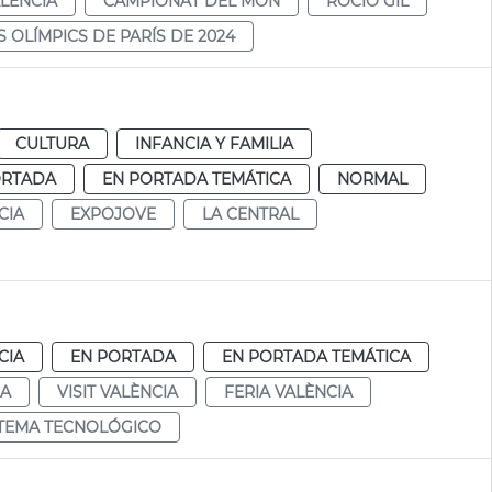
ALÈNCIA
CAMPIONAT DEL MON
ROCÍO GIL
S OLÍMPICS DE PARÍS DE 2024
CULTURA
INFANCIA Y FAMILIA
ORTADA
EN PORTADA TEMÁTICA
NORMAL
CIA
EXPOJOVE
LA CENTRAL
CIA
EN PORTADA
EN PORTADA TEMÁTICA
IA
VISIT VALÈNCIA
FERIA VALÈNCIA
TEMA TECNOLÓGICO