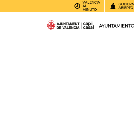
VALENCIA
GOBIER
AL
ABIERTO
MINUTO
AYUNTAMIENT