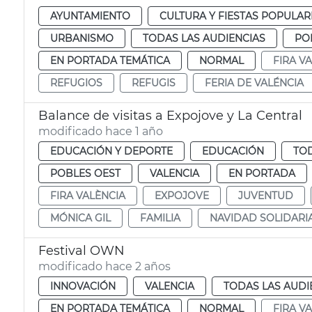
AYUNTAMIENTO
CULTURA Y FIESTAS POPULAR
URBANISMO
TODAS LAS AUDIENCIAS
PO
EN PORTADA TEMÁTICA
NORMAL
FIRA V
REFUGIOS
REFUGIS
FERIA DE VALÉNCIA
Balance de visitas a Expojove y La Central
modificado hace 1 año
EDUCACIÓN Y DEPORTE
EDUCACIÓN
TOD
POBLES OEST
VALENCIA
EN PORTADA
FIRA VALÈNCIA
EXPOJOVE
JUVENTUD
MÓNICA GIL
FAMILIA
NAVIDAD SOLIDARI
Festival OWN
modificado hace 2 años
INNOVACIÓN
VALENCIA
TODAS LAS AUDI
EN PORTADA TEMÁTICA
NORMAL
FIRA V