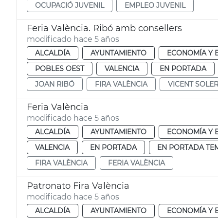
OCUPACIÓ JUVENIL
EMPLEO JUVENIL
Feria València. Ribó amb consellers
modificado hace 5 años
ALCALDÍA
AYUNTAMIENTO
ECONOMÍA Y 
POBLES OEST
VALENCIA
EN PORTADA
JOAN RIBÓ
FIRA VALÈNCIA
VICENT SOLE
Feria València
modificado hace 5 años
ALCALDÍA
AYUNTAMIENTO
ECONOMÍA Y 
VALENCIA
EN PORTADA
EN PORTADA TE
FIRA VALÈNCIA
FERIA VALÈNCIA
Patronato Fira València
modificado hace 5 años
ALCALDÍA
AYUNTAMIENTO
ECONOMÍA Y 