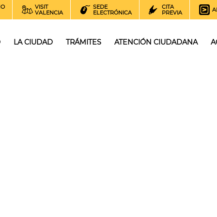
NO
VISIT
SEDE
CITA
A
VALENCIA
ELECTRÓNICA
PREVIA
O
LA CIUDAD
TRÁMITES
ATENCIÓN CIUDADANA
A