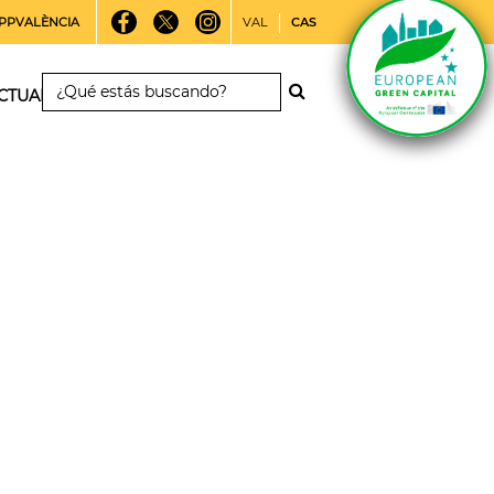
PPVALÈNCIA
VAL
CAS
CTUALIDAD