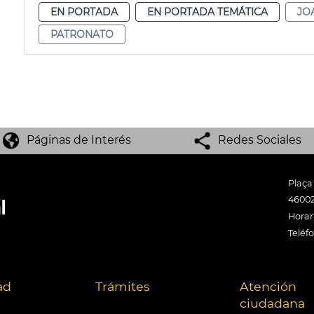
EN PORTADA
EN PORTADA TEMÁTICA
JO
PATRONATO
Páginas de Interés
Redes Sociales
Plaça
46002
Horari
Teléf
ad
Trámites
Atención
ciudadana