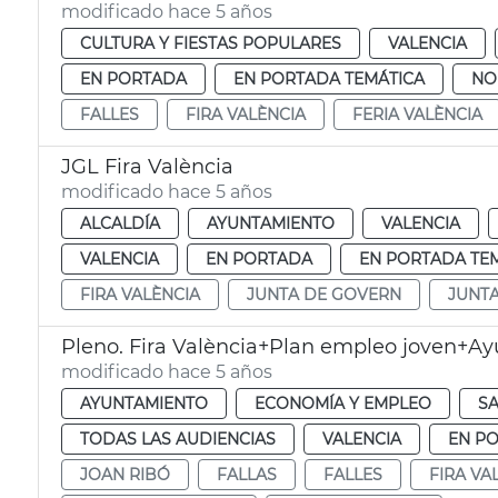
modificado hace 5 años
CULTURA Y FIESTAS POPULARES
VALENCIA
EN PORTADA
EN PORTADA TEMÁTICA
NO
FALLES
FIRA VALÈNCIA
FERIA VALÈNCIA
JGL Fira València
modificado hace 5 años
ALCALDÍA
AYUNTAMIENTO
VALENCIA
VALENCIA
EN PORTADA
EN PORTADA TE
FIRA VALÈNCIA
JUNTA DE GOVERN
JUNT
Pleno. Fira València+Plan empleo joven+Ay
modificado hace 5 años
AYUNTAMIENTO
ECONOMÍA Y EMPLEO
S
TODAS LAS AUDIENCIAS
VALENCIA
EN P
JOAN RIBÓ
FALLAS
FALLES
FIRA VA