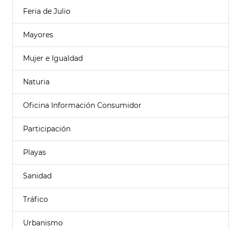
Feria de Julio
Mayores
Mujer e Igualdad
Naturia
Oficina Información Consumidor
Participación
Playas
Sanidad
Tráfico
Urbanismo