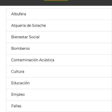
Albufera
Alquería de Solache
Bienestar Social
Bomberos
Contaminación Acústica
Cultura
Educación
Empleo
Fallas