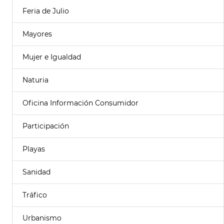
Feria de Julio
Mayores
Mujer e Igualdad
Naturia
Oficina Información Consumidor
Participación
Playas
Sanidad
Tráfico
Urbanismo