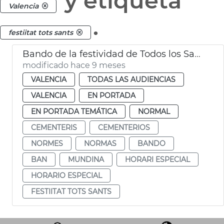
y etiqueta
Valencia
.
festiitat tots sants
Bando de la festividad de Todos los Santos
modificado hace 9 meses
VALENCIA
TODAS LAS AUDIENCIAS
VALENCIA
EN PORTADA
EN PORTADA TEMÁTICA
NORMAL
CEMENTERIS
CEMENTERIOS
NORMES
NORMAS
BANDO
BAN
MUNDINA
HORARI ESPECIAL
HORARIO ESPECIAL
FESTIITAT TOTS SANTS