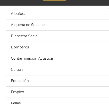
Albufera
Alquería de Solache
Bienestar Social
Bomberos
Contaminación Acústica
Cultura
Educación
Empleo
Fallas