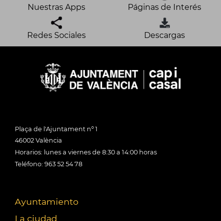
Nuestras Apps
Páginas de Interés
Redes Sociales
Descargas
Plaça de l'Ajuntament nº 1
46002 València
Horarios: lunes a viernes de 8:30 a 14:00 horas
Teléfono: 963 52 54 78
Ayuntamiento
La ciudad