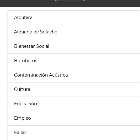
Albufera
Alquería de Solache
Bienestar Social
Bomberos
Contaminación Acústica
Cultura
Educación
Empleo
Fallas