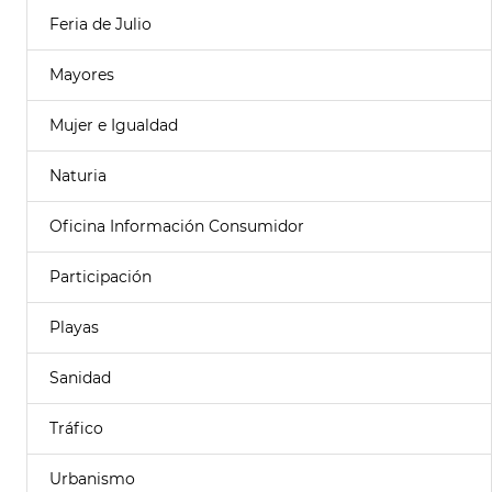
Feria de Julio
Mayores
Mujer e Igualdad
Naturia
Oficina Información Consumidor
Participación
Playas
Sanidad
Tráfico
Urbanismo