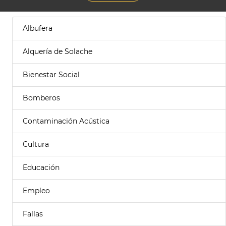
Albufera
Alquería de Solache
Bienestar Social
Bomberos
Contaminación Acústica
Cultura
Educación
Empleo
Fallas