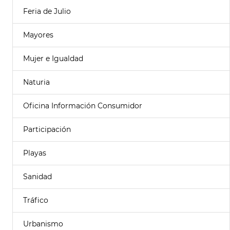
Feria de Julio
Mayores
Mujer e Igualdad
Naturia
Oficina Información Consumidor
Participación
Playas
Sanidad
Tráfico
Urbanismo