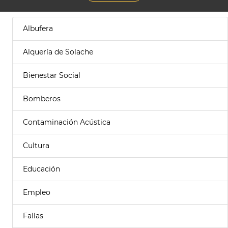
Albufera
Alquería de Solache
Bienestar Social
Bomberos
Contaminación Acústica
Cultura
Educación
Empleo
Fallas