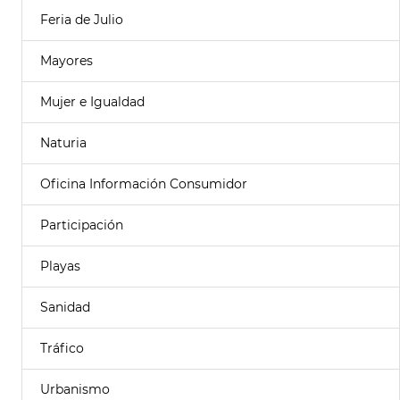
Feria de Julio
Mayores
Mujer e Igualdad
Naturia
Oficina Información Consumidor
Participación
Playas
Sanidad
Tráfico
Urbanismo