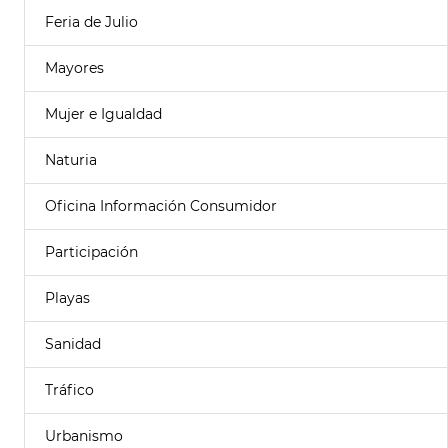
Feria de Julio
Mayores
Mujer e Igualdad
Naturia
Oficina Información Consumidor
Participación
Playas
Sanidad
Tráfico
Urbanismo