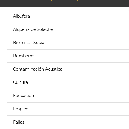
Albufera
Alquería de Solache
Bienestar Social
Bomberos
Contaminación Acústica
Cultura
Educación
Empleo
Fallas