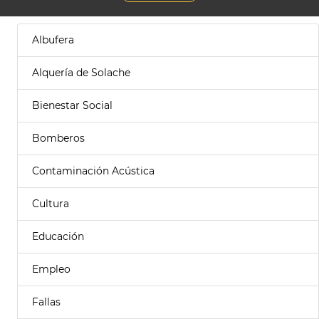
Albufera
Alquería de Solache
Bienestar Social
Bomberos
Contaminación Acústica
Cultura
Educación
Empleo
Fallas