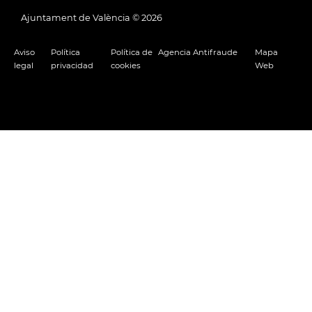
Ajuntament de València ©
2026
Aviso
Política
Política de
Agencia Antifraude
Mapa
legal
privacidad
cookies
Web