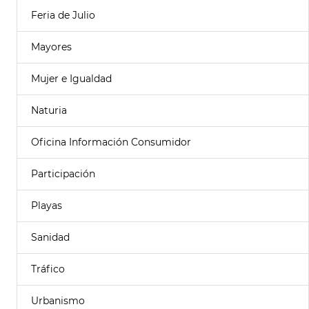
Feria de Julio
Mayores
Mujer e Igualdad
Naturia
Oficina Información Consumidor
Participación
Playas
Sanidad
Tráfico
Urbanismo