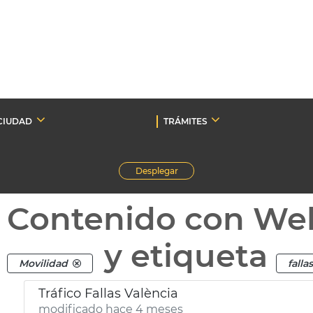
CIUDAD
TRÁMITES
Desplegar
Contenido con We
y etiqueta
Movilidad
falla
Tráfico Fallas València
modificado hace 4 meses