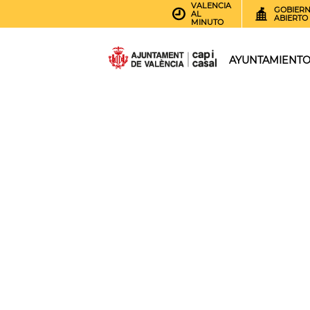
VALENCIA
GOBIER
AL
ABIERTO
MINUTO
AYUNTAMIENT