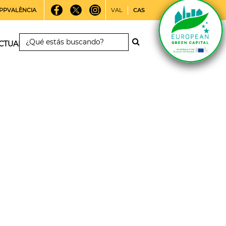
PPVALÈNCIA
VAL
CAS
CTUALIDAD