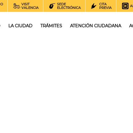
NO
VISIT
SEDE
CITA
A
VALENCIA
ELECTRÓNICA
PREVIA
O
LA CIUDAD
TRÁMITES
ATENCIÓN CIUDADANA
A