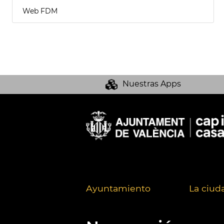
Web FDM
Nuestras Apps
Ayuntamiento
La ciud