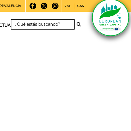
PPVALÈNCIA
VAL
CAS
CTUALIDAD