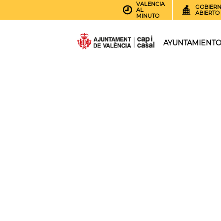
VALENCIA
GOBIER
AL
ABIERTO
MINUTO
AYUNTAMIENT