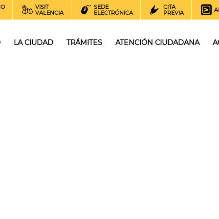
NO
VISIT
SEDE
CITA
A
VALENCIA
ELECTRÓNICA
PREVIA
O
LA CIUDAD
TRÁMITES
ATENCIÓN CIUDADANA
A