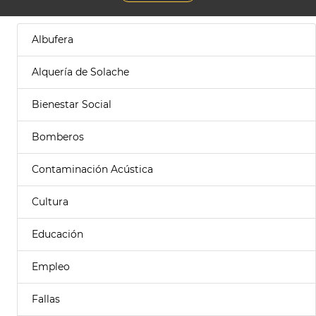
Albufera
Alquería de Solache
Bienestar Social
Bomberos
Contaminación Acústica
Cultura
Educación
Empleo
Fallas