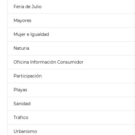
Feria de Julio
Mayores
Mujer e Igualdad
Naturia
Oficina Información Consumidor
Participación
Playas
Sanidad
Tráfico
Urbanismo