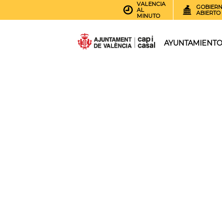
VALENCIA
GOBIER
AL
ABIERTO
MINUTO
AYUNTAMIENT