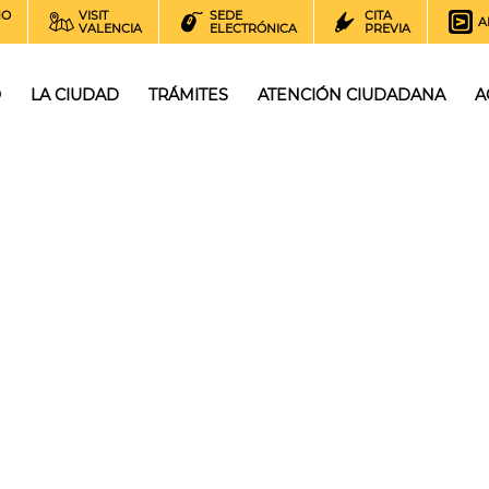
NO
VISIT
SEDE
CITA
A
VALENCIA
ELECTRÓNICA
PREVIA
O
LA CIUDAD
TRÁMITES
ATENCIÓN CIUDADANA
A