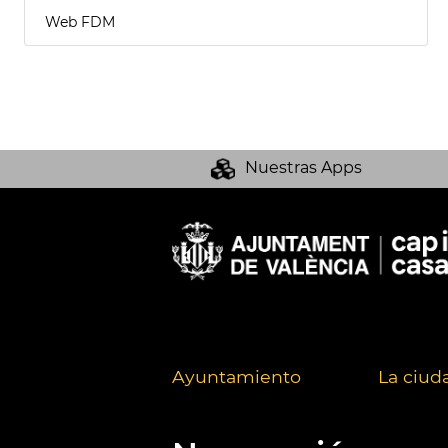
Web FDM
Nuestras Apps
Ayuntamiento
La ciud