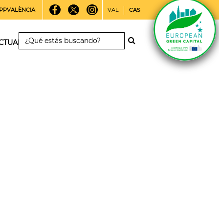
PPVALÈNCIA
VAL
CAS
CTUALIDAD