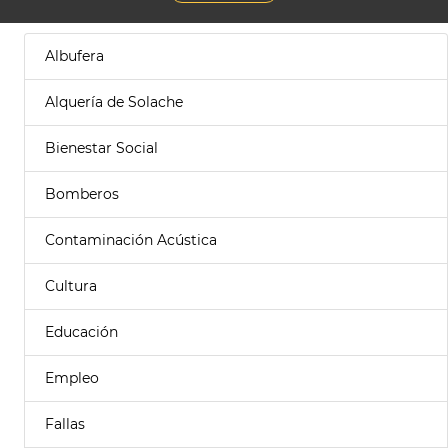
Albufera
Alquería de Solache
Bienestar Social
Bomberos
Contaminación Acústica
Cultura
Educación
Empleo
Fallas