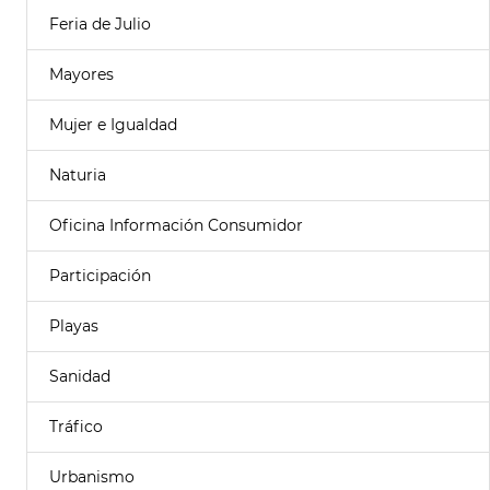
Feria de Julio
Mayores
Mujer e Igualdad
Naturia
Oficina Información Consumidor
Participación
Playas
Sanidad
Tráfico
Urbanismo