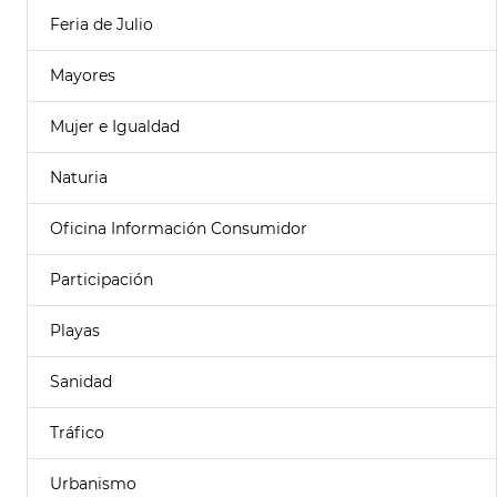
Feria de Julio
Mayores
Mujer e Igualdad
Naturia
Oficina Información Consumidor
Participación
Playas
Sanidad
Tráfico
Urbanismo