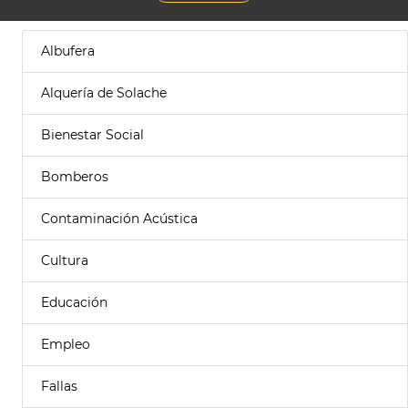
Albufera
Alquería de Solache
Bienestar Social
Bomberos
Contaminación Acústica
Cultura
Educación
Empleo
Fallas