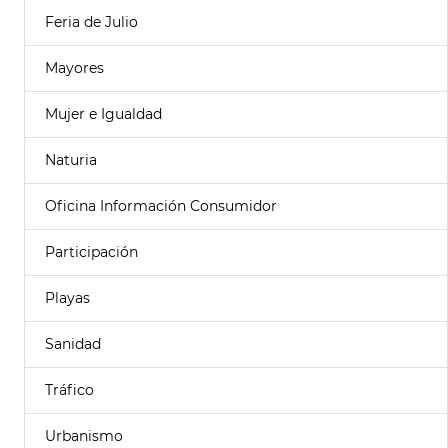
Feria de Julio
Mayores
Mujer e Igualdad
Naturia
Oficina Información Consumidor
Participación
Playas
Sanidad
Tráfico
Urbanismo