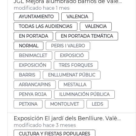
JGL Mejora alumbrado barrios de València
modificado hace 1 mes
AYUNTAMIENTO
VALENCIA
TODAS LAS AUDIENCIAS
VALENCIA
EN PORTADA
EN PORTADA TEMÁTICA
NORMAL
PERIS I VALERO
BENIMACLET
EXPOSICIÓ
EXPOSICIÓN
TRES FORQUES
BARRIS
ENLLUMENAT PÚBLIC
ARRANCAPINS
MESTALLA
PENYA ROJA
ILUMINACIÓN PÚBLICA
PETXINA
MONTOLIVET
LEDS
Exposición El jardí dels Benlliure. València
modificado hace 3 meses
CULTURA Y FIESTAS POPULARES