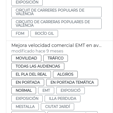
EXPOSICIÓN
CIRCUIT DE CARRERES POPULARS DE
VALÈNCIA
CIRCUITO DE CARRERAS POPULARES DE
VALÈNCIA
FDM
ROCÍO GIL
Mejora velocidad comercial EMT en avenida Blasco IBÁÑEZ València
modificado hace 9 meses
MOVILIDAD
TRÁFICO
TODAS LAS AUDIENCIAS
EL PLA DEL REAL
ALGIROS
EN PORTADA
EN PORTADA TEMÁTICA
NORMAL
EMT
EXPOSICIÓ
EXPOSICIÓN
ILLA PERDUDA
MESTALLA
CIUTAT JARDÍ