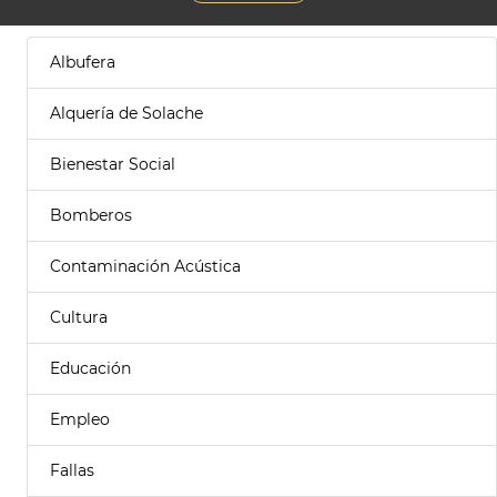
Albufera
Alquería de Solache
Bienestar Social
Bomberos
Contaminación Acústica
Cultura
Educación
Empleo
Fallas