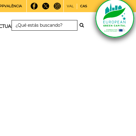
PPVALÈNCIA
VAL
CAS
CTUALIDAD