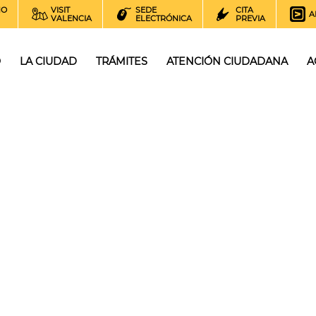
NO
VISIT
SEDE
CITA
A
VALENCIA
ELECTRÓNICA
PREVIA
O
LA CIUDAD
TRÁMITES
ATENCIÓN CIUDADANA
A