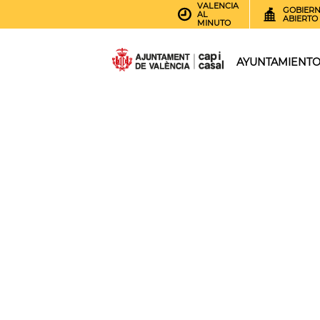
VALENCIA
GOBIER
AL
ABIERTO
MINUTO
AYUNTAMIENT