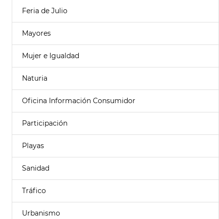
Feria de Julio
Mayores
Mujer e Igualdad
Naturia
Oficina Información Consumidor
Participación
Playas
Sanidad
Tráfico
Urbanismo