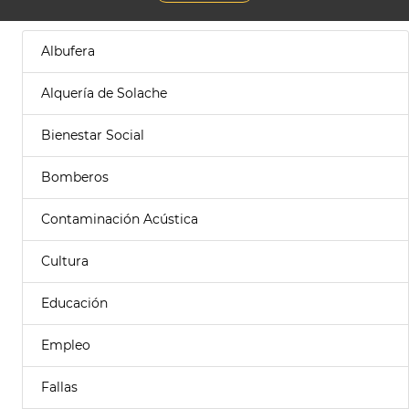
Albufera
Alquería de Solache
Bienestar Social
Bomberos
Contaminación Acústica
Cultura
Educación
Empleo
Fallas