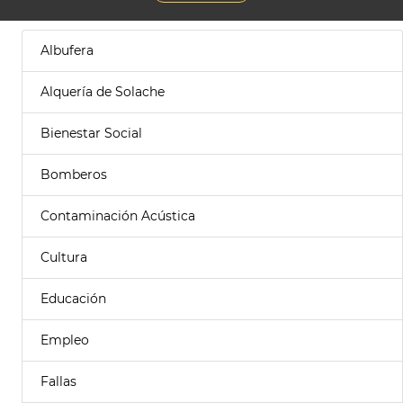
Albufera
Alquería de Solache
Bienestar Social
Bomberos
Contaminación Acústica
Cultura
Educación
Empleo
Fallas