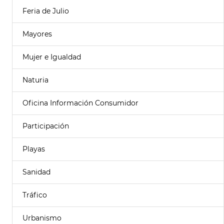
Feria de Julio
Mayores
Mujer e Igualdad
Naturia
Oficina Información Consumidor
Participación
Playas
Sanidad
Tráfico
Urbanismo