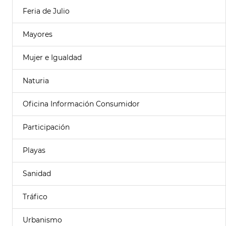
Feria de Julio
Mayores
Mujer e Igualdad
Naturia
Oficina Información Consumidor
Participación
Playas
Sanidad
Tráfico
Urbanismo