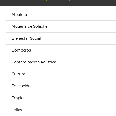
Albufera
Alquería de Solache
Bienestar Social
Bomberos
Contaminación Acústica
Cultura
Educación
Empleo
Fallas