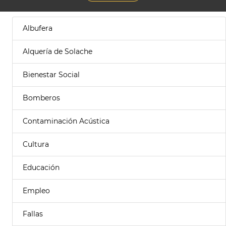
Albufera
Alquería de Solache
Bienestar Social
Bomberos
Contaminación Acústica
Cultura
Educación
Empleo
Fallas