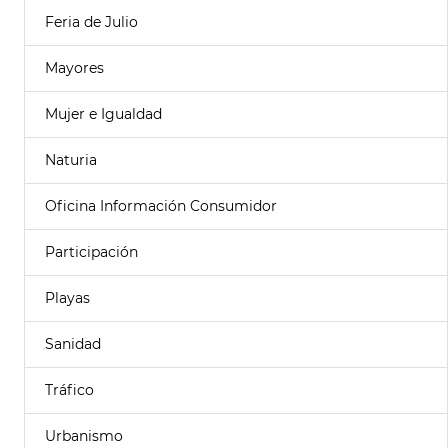
Feria de Julio
Mayores
Mujer e Igualdad
Naturia
Oficina Información Consumidor
Participación
Playas
Sanidad
Tráfico
Urbanismo