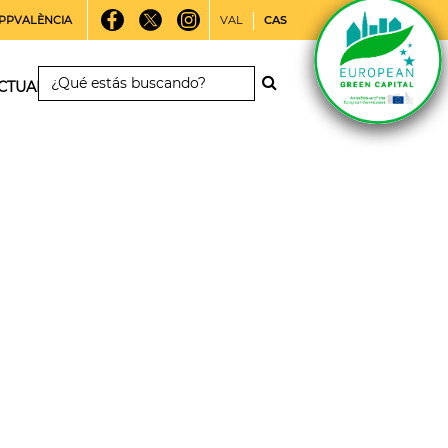
PPVALÈNCIA
VAL
CAS
CTUALIDAD