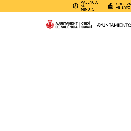
VALENCIA
GOBIER
AL
ABIERTO
MINUTO
AYUNTAMIENT