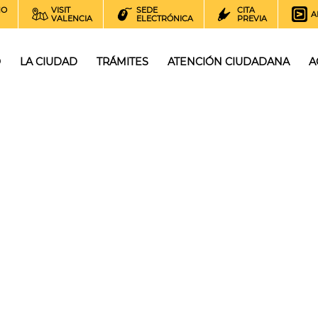
NO
VISIT
SEDE
CITA
A
VALENCIA
ELECTRÓNICA
PREVIA
O
LA CIUDAD
TRÁMITES
ATENCIÓN CIUDADANA
A