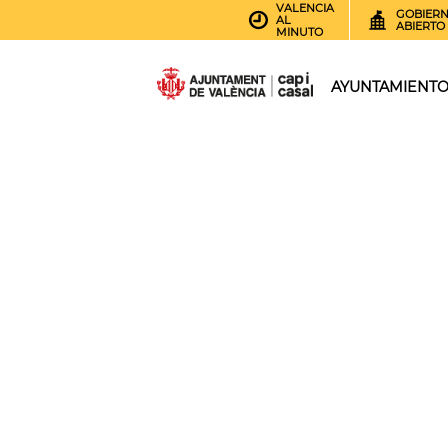
VALENCIA
GOBIER
AL
ABIERTO
MINUTO
AYUNTAMIENT