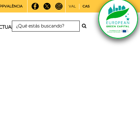
PPVALÈNCIA
VAL
CAS
CTUALIDAD