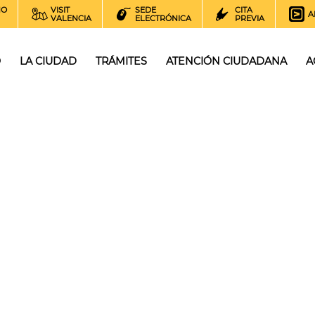
NO
VISIT
SEDE
CITA
A
VALENCIA
ELECTRÓNICA
PREVIA
O
LA CIUDAD
TRÁMITES
ATENCIÓN CIUDADANA
A