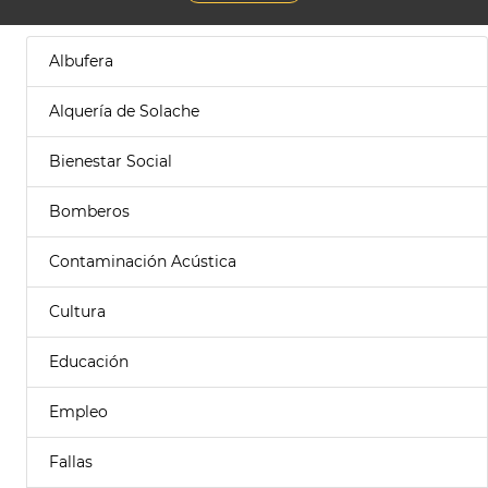
Albufera
Alquería de Solache
Bienestar Social
Bomberos
Contaminación Acústica
Cultura
Educación
Empleo
Fallas