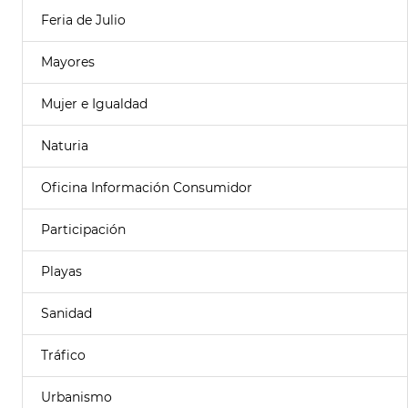
Feria de Julio
Mayores
Mujer e Igualdad
Naturia
Oficina Información Consumidor
Participación
Playas
Sanidad
Tráfico
Urbanismo