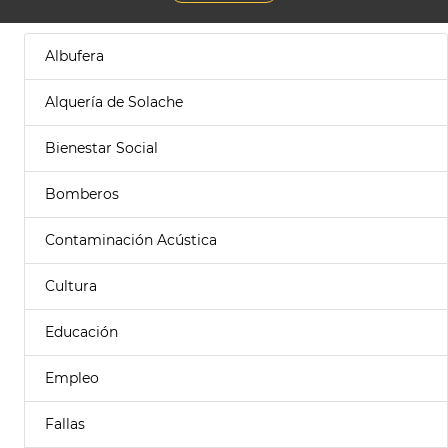
Albufera
Alquería de Solache
Bienestar Social
Bomberos
Contaminación Acústica
Cultura
Educación
Empleo
Fallas