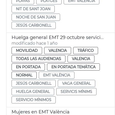
PLAYAS
PLATGES
EMT VALÈNCIA
NIT DE SANT JOAN
NOCHE DE SAN JUAN
JESÚS CARBONELL
Huelga general EMT 29 octubre servicios mínimos
modificado hace 1 año
MOVILIDAD
VALENCIA
TRÁFICO
TODAS LAS AUDIENCIAS
VALENCIA
EN PORTADA
EN PORTADA TEMÁTICA
NORMAL
EMT VALÈNCIA
JESÚS CARBONELL
VAGA GENERAL
HUELGA GENERAL
SERVICIS MÍNIMS
SERVICIO MÍNIMOS
Mujeres en EMT València