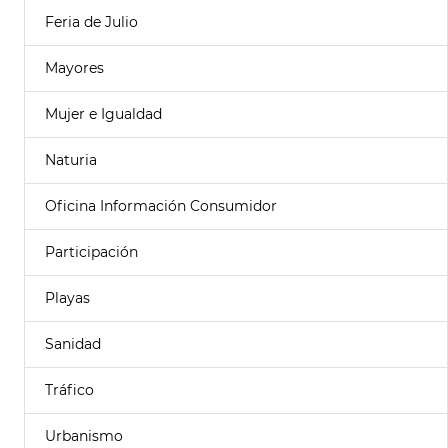
Feria de Julio
Mayores
Mujer e Igualdad
Naturia
Oficina Información Consumidor
Participación
Playas
Sanidad
Tráfico
Urbanismo