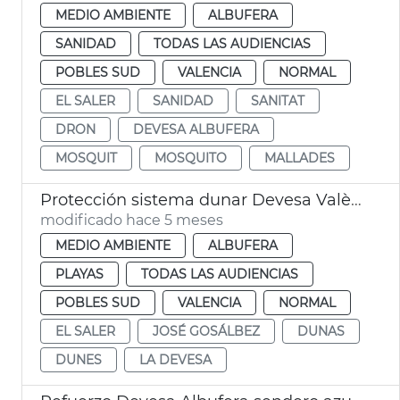
MEDIO AMBIENTE
ALBUFERA
SANIDAD
TODAS LAS AUDIENCIAS
POBLES SUD
VALENCIA
NORMAL
EL SALER
SANIDAD
SANITAT
DRON
DEVESA ALBUFERA
MOSQUIT
MOSQUITO
MALLADES
Protección sistema dunar Devesa València
modificado hace 5 meses
MEDIO AMBIENTE
ALBUFERA
PLAYAS
TODAS LAS AUDIENCIAS
POBLES SUD
VALENCIA
NORMAL
EL SALER
JOSÉ GOSÁLBEZ
DUNAS
DUNES
LA DEVESA