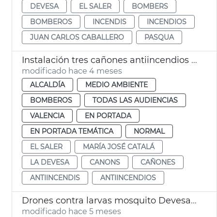
DEVESA
EL SALER
BOMBERS
BOMBEROS
INCENDIS
INCENDIOS
JUAN CARLOS CABALLERO
PASQUA
Instalación tres cañones antiincendios el Salero València
modificado hace 4 meses
ALCALDÍA
MEDIO AMBIENTE
BOMBEROS
TODAS LAS AUDIENCIAS
VALENCIA
EN PORTADA
EN PORTADA TEMÁTICA
NORMAL
EL SALER
MARÍA JOSÉ CATALÁ
LA DEVESA
CANONS
CAÑONES
ANTIINCENDIS
ANTIINCENDIOS
Drones contra larvas mosquito Devesa Albufera València
modificado hace 5 meses