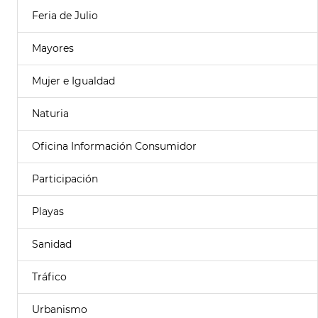
Feria de Julio
Mayores
Mujer e Igualdad
Naturia
Oficina Información Consumidor
Participación
Playas
Sanidad
Tráfico
Urbanismo