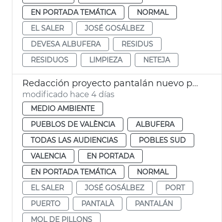
EN PORTADA TEMÁTICA
NORMAL
EL SALER
JOSÉ GOSÁLBEZ
DEVESA ALBUFERA
RESIDUS
RESIDUOS
LIMPIEZA
NETEJA
Redacción proyecto pantalán nuevo pantalán puerto de El Saler València
modificado hace 4 días
MEDIO AMBIENTE
PUEBLOS DE VALÈNCIA
ALBUFERA
TODAS LAS AUDIENCIAS
POBLES SUD
VALENCIA
EN PORTADA
EN PORTADA TEMÁTICA
NORMAL
EL SALER
JOSÉ GOSÁLBEZ
PORT
PUERTO
PANTALÀ
PANTALÁN
MOL DE PILLONS