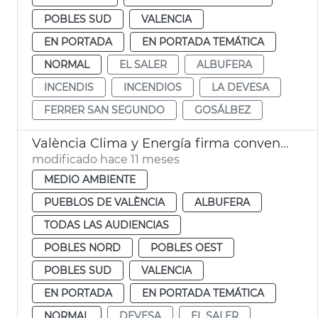
POBLES SUD
VALENCIA
EN PORTADA
EN PORTADA TEMÁTICA
NORMAL
EL SALER
ALBUFERA
INCENDIS
INCENDIOS
LA DEVESA
FERRER SAN SEGUNDO
GOSÁLBEZ
València Clima y Energía firma convenio Cruz Roja voluntariado Albufera
modificado hace 11 meses
MEDIO AMBIENTE
PUEBLOS DE VALÈNCIA
ALBUFERA
TODAS LAS AUDIENCIAS
POBLES NORD
POBLES OEST
POBLES SUD
VALENCIA
EN PORTADA
EN PORTADA TEMÁTICA
NORMAL
DEVESA
EL SALER