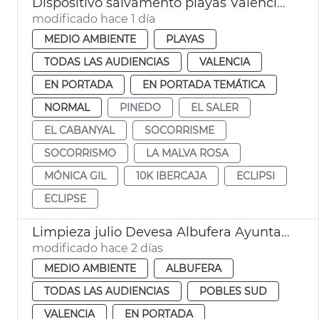
Dispositivo salvamento playas València eclipse
modificado hace 1 día
MEDIO AMBIENTE
PLAYAS
TODAS LAS AUDIENCIAS
VALENCIA
EN PORTADA
EN PORTADA TEMÁTICA
NORMAL
PINEDO
EL SALER
EL CABANYAL
SOCORRISME
SOCORRISMO
LA MALVA ROSA
MÓNICA GIL
10K IBERCAJA
ECLIPSI
ECLIPSE
Limpieza julio Devesa Albufera Ayuntamiento València
modificado hace 2 días
MEDIO AMBIENTE
ALBUFERA
TODAS LAS AUDIENCIAS
POBLES SUD
VALENCIA
EN PORTADA