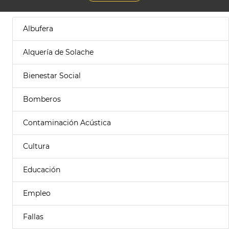
Albufera
Alquería de Solache
Bienestar Social
Bomberos
Contaminación Acústica
Cultura
Educación
Empleo
Fallas