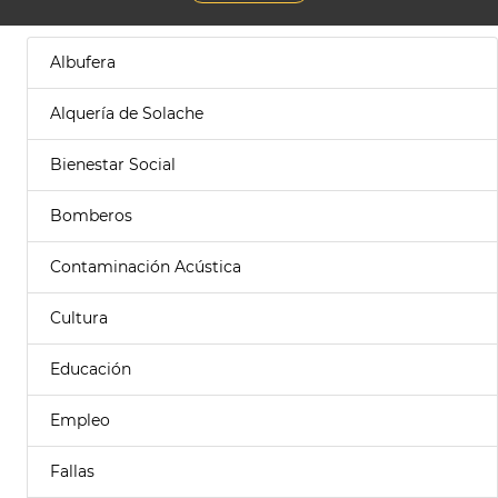
Albufera
Alquería de Solache
Bienestar Social
Bomberos
Contaminación Acústica
Cultura
Educación
Empleo
Fallas