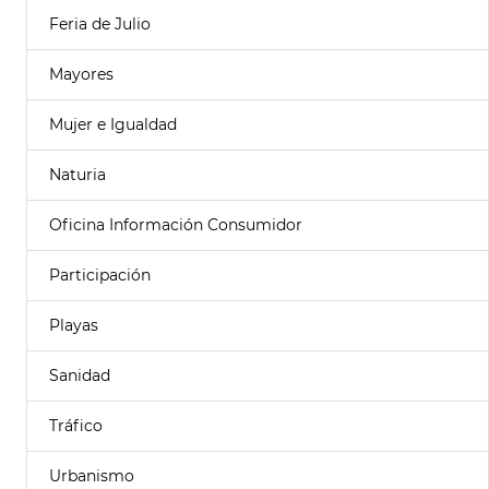
Feria de Julio
Mayores
Mujer e Igualdad
Naturia
Oficina Información Consumidor
Participación
Playas
Sanidad
Tráfico
Urbanismo